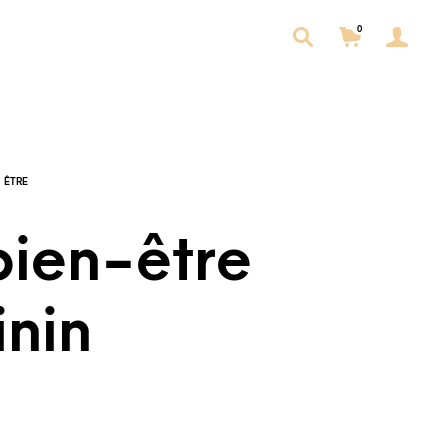
0
bien-être
inin