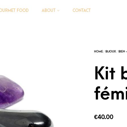
OURMET FOOD
CONTACT
ABOUT
Kit 
fém
€
40.00